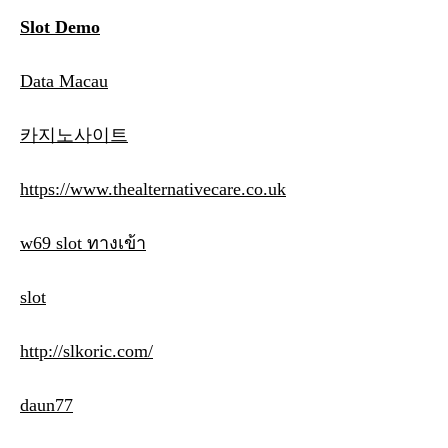
Slot Demo
Data Macau
카지노사이트
https://www.thealternativecare.co.uk
w69 slot ทางเข้า
slot
http://slkoric.com/
daun77