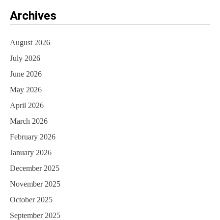
Archives
August 2026
July 2026
June 2026
May 2026
April 2026
March 2026
February 2026
January 2026
December 2025
November 2025
October 2025
September 2025