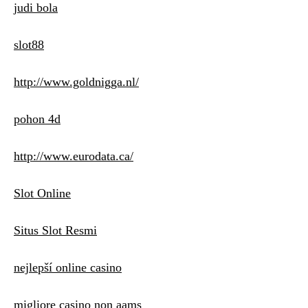
judi bola
slot88
http://www.goldnigga.nl/
pohon 4d
http://www.eurodata.ca/
Slot Online
Situs Slot Resmi
nejlepší online casino
migliore casino non aams