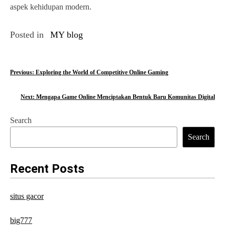
aspek kehidupan modern.
Posted in
MY blog
P
Previous:
Exploring the World of Competitive Online Gaming
o
Next:
Mengapa Game Online Menciptakan Bentuk Baru Komunitas Digital
s
Search
t
Search
n
a
Recent Posts
v
situs gacor
i
g
big777