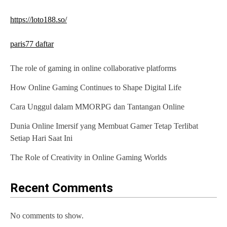
https://loto188.so/
paris77 daftar
The role of gaming in online collaborative platforms
How Online Gaming Continues to Shape Digital Life
Cara Unggul dalam MMORPG dan Tantangan Online
Dunia Online Imersif yang Membuat Gamer Tetap Terlibat
Setiap Hari Saat Ini
The Role of Creativity in Online Gaming Worlds
Recent Comments
No comments to show.