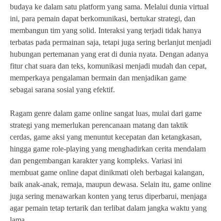
budaya ke dalam satu platform yang sama. Melalui dunia virtual
ini, para pemain dapat berkomunikasi, bertukar strategi, dan
membangun tim yang solid. Interaksi yang terjadi tidak hanya
terbatas pada permainan saja, tetapi juga sering berlanjut menjadi
hubungan pertemanan yang erat di dunia nyata. Dengan adanya
fitur chat suara dan teks, komunikasi menjadi mudah dan cepat,
memperkaya pengalaman bermain dan menjadikan game
sebagai sarana sosial yang efektif.
Ragam genre dalam game online sangat luas, mulai dari game
strategi yang memerlukan perencanaan matang dan taktik
cerdas, game aksi yang menuntut kecepatan dan ketangkasan,
hingga game role-playing yang menghadirkan cerita mendalam
dan pengembangan karakter yang kompleks. Variasi ini
membuat game online dapat dinikmati oleh berbagai kalangan,
baik anak-anak, remaja, maupun dewasa. Selain itu, game online
juga sering menawarkan konten yang terus diperbarui, menjaga
agar pemain tetap tertarik dan terlibat dalam jangka waktu yang
lama.