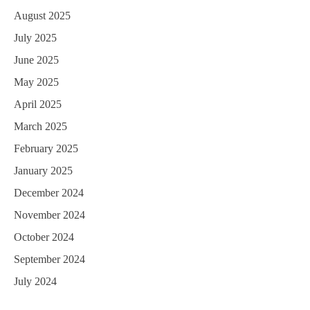
August 2025
July 2025
June 2025
May 2025
April 2025
March 2025
February 2025
January 2025
December 2024
November 2024
October 2024
September 2024
July 2024