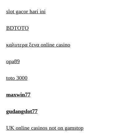
slot gacor hari ini
BDTOTO
καλυτερα ξενα online casino
opa89
toto 3000
maxwin77
gudangslot77
UK online casinos not on gamstop