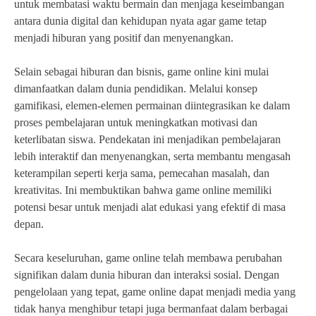
untuk membatasi waktu bermain dan menjaga keseimbangan
antara dunia digital dan kehidupan nyata agar game tetap
menjadi hiburan yang positif dan menyenangkan.
Selain sebagai hiburan dan bisnis, game online kini mulai
dimanfaatkan dalam dunia pendidikan. Melalui konsep
gamifikasi, elemen-elemen permainan diintegrasikan ke dalam
proses pembelajaran untuk meningkatkan motivasi dan
keterlibatan siswa. Pendekatan ini menjadikan pembelajaran
lebih interaktif dan menyenangkan, serta membantu mengasah
keterampilan seperti kerja sama, pemecahan masalah, dan
kreativitas. Ini membuktikan bahwa game online memiliki
potensi besar untuk menjadi alat edukasi yang efektif di masa
depan.
Secara keseluruhan, game online telah membawa perubahan
signifikan dalam dunia hiburan dan interaksi sosial. Dengan
pengelolaan yang tepat, game online dapat menjadi media yang
tidak hanya menghibur tetapi juga bermanfaat dalam berbagai