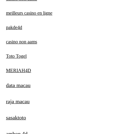
meilleurs casino en ligne
pakde4d
casino non aams
Toto Togel
MERIAH4D
data macau
raja macau
sasaktoto
ambon 4d